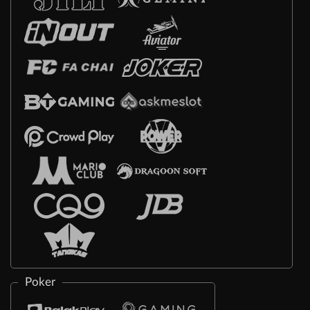
Poker