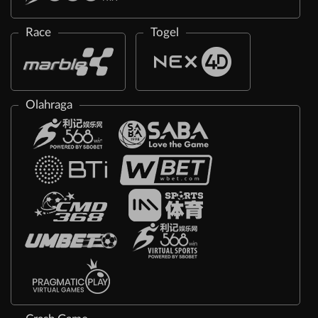
Race
Togel
Olahraga