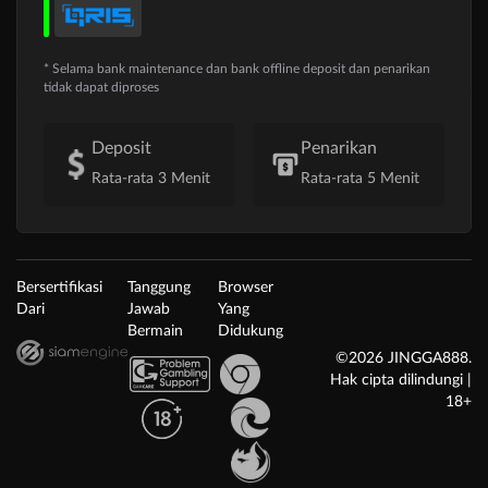
* Selama bank maintenance dan bank offline deposit dan penarikan
tidak dapat diproses
Deposit
Penarikan
Rata-rata 3 Menit
Rata-rata 5 Menit
Bersertifikasi
Tanggung
Browser
Dari
Jawab
Yang
Bermain
Didukung
©2026 JINGGA888.
Hak cipta dilindungi |
18+