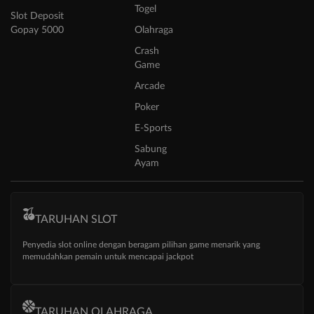
Togel
Slot Deposit
Gopay 5000
Olahraga
Crash
Game
Arcade
Poker
E-Sports
Sabung
Ayam
TARUHAN SLOT
Penyedia slot online dengan beragam pilihan game menarik yang
memudahkan pemain untuk mencapai jackpot
TARUHAN OLAHRAGA