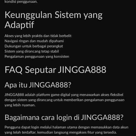
kondisi penggunaan.
Keunggulan Sistem yang
Adaptif
Akses yang lebih praktis dan tidak berbelit
Navigasi ringan dan mudah dipahami
Dukungan untuk berbagai perangkat
Sistem yang dirancang tetap stabil
Pengalaman penggunaan yang konsisten
FAQ Seputar JINGGA888
Apa itu JINGGA888?
JINGGA888 adalah platform game digital yang menawarkan akses fleksibel
dengan sistem yang dirancang untuk memberikan pengalaman penggunaan
yang lebih nyaman.
Bagaimana cara login di JINGGA888?
Pengguna dapat login melalui halaman utama dengan memasukkan data akun
yang telah terdaftar, kemudian langsung mengakses fitur yang tersedia.