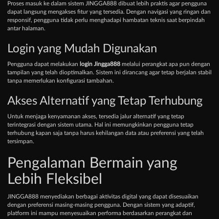
Proses masuk ke dalam sistem JINGGA888 dibuat lebih praktis agar pengguna
dapat langsung mengakses fitur yang tersedia. Dengan navigasi yang ringan dan
responsif, pengguna tidak perlu menghadapi hambatan teknis saat berpindah
antar halaman.
Login yang Mudah Digunakan
Pengguna dapat melakukan
login Jingga888
melalui perangkat apa pun dengan
tampilan yang telah dioptimalkan. Sistem ini dirancang agar tetap berjalan stabil
tanpa memerlukan konfigurasi tambahan.
Akses Alternatif yang Tetap Terhubung
Untuk menjaga kenyamanan akses, tersedia jalur alternatif yang tetap
terintegrasi dengan sistem utama. Hal ini memungkinkan pengguna tetap
terhubung kapan saja tanpa harus kehilangan data atau preferensi yang telah
tersimpan.
Pengalaman Bermain yang
Lebih Fleksibel
JINGGA888 menyediakan berbagai aktivitas digital yang dapat disesuaikan
dengan preferensi masing-masing pengguna. Dengan sistem yang adaptif,
platform ini mampu menyesuaikan performa berdasarkan perangkat dan