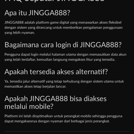
Apa itu JINGGA888?
JINGGA888 adalah platform game digital yang menawarkan akses fleksibel
dengan sistem yang dirancang untuk memberikan pengalaman penggunaan
yang lebih nyaman.
Bagaimana cara login di JINGGA888?
Pengguna dapat login melalui halaman utama dengan memasukkan data akun
yang telah terdaftar, kemudian langsung mengakses fitur yang tersedia.
Apakah tersedia akses alternatif?
Ya, tersedia jalur alternatif yang tetap terhubung dengan sistem utama untuk
memastikan akses tetap berjalan lancar.
Apakah JINGGA888 bisa diakses
melalui mobile?
Platform ini telah dioptimalkan untuk perangkat mobile sehingga pengguna
dapat mengaksesnya dengan nyaman dari berbagai jenis perangkat.