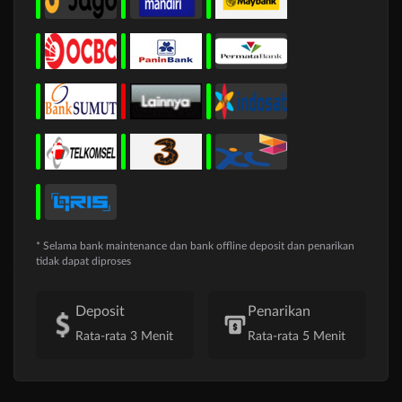
* Selama bank maintenance dan bank offline deposit dan penarikan
tidak dapat diproses
Deposit
Penarikan
Rata-rata 3 Menit
Rata-rata 5 Menit