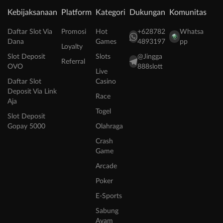
Kebijaksanaan
Platform
Kategori
Dukungan
Komunitas
Daftar Slot Via
Promosi
Hot
+628782
Whatsa
Dana
Games
4893197
pp
Loyalty
Slot Deposit
Slots
@Jingga
Referral
OVO
888slott
Live
Daftar Slot
Casino
Deposit Via Link
Race
Aja
Togel
Slot Deposit
Gopay 5000
Olahraga
Crash
Game
Arcade
Poker
E-Sports
Sabung
Ayam