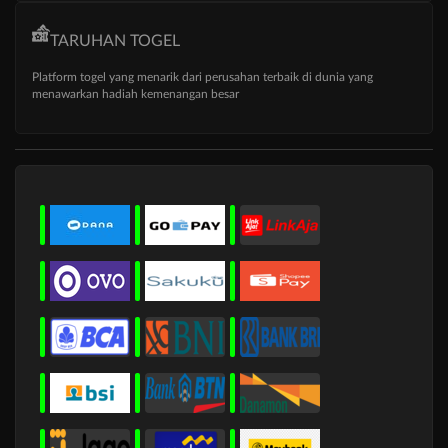
TARUHAN TOGEL
Platform togel yang menarik dari perusahan terbaik di dunia yang
menawarkan hadiah kemenangan besar