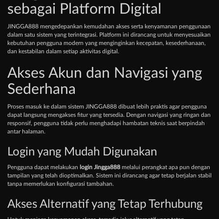
sebagai Platform Digital
JINGGA888 mengedepankan kemudahan akses serta kenyamanan penggunaan
dalam satu sistem yang terintegrasi. Platform ini dirancang untuk menyesuaikan
kebutuhan pengguna modern yang menginginkan kecepatan, kesederhanaan,
dan kestabilan dalam setiap aktivitas digital.
Akses Akun dan Navigasi yang
Sederhana
Proses masuk ke dalam sistem JINGGA888 dibuat lebih praktis agar pengguna
dapat langsung mengakses fitur yang tersedia. Dengan navigasi yang ringan dan
responsif, pengguna tidak perlu menghadapi hambatan teknis saat berpindah
antar halaman.
Login yang Mudah Digunakan
Pengguna dapat melakukan
login Jingga888
melalui perangkat apa pun dengan
tampilan yang telah dioptimalkan. Sistem ini dirancang agar tetap berjalan stabil
tanpa memerlukan konfigurasi tambahan.
Akses Alternatif yang Tetap Terhubung