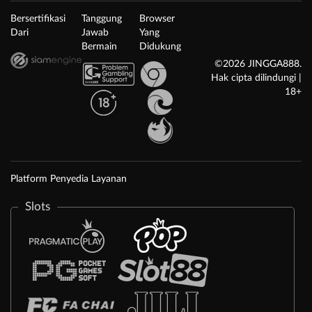
Bersertifikasi
Tanggung
Browser
Dari
Jawab
Yang
Bermain
Didukung
©2026 JINGGA888.
Hak cipta dilindungi |
18+
Platform Penyedia Layanan
Slots