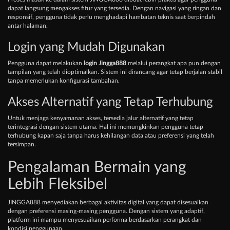
dapat langsung mengakses fitur yang tersedia. Dengan navigasi yang ringan dan
responsif, pengguna tidak perlu menghadapi hambatan teknis saat berpindah
antar halaman.
Login yang Mudah Digunakan
Pengguna dapat melakukan
login Jingga888
melalui perangkat apa pun dengan
tampilan yang telah dioptimalkan. Sistem ini dirancang agar tetap berjalan stabil
tanpa memerlukan konfigurasi tambahan.
Akses Alternatif yang Tetap Terhubung
Untuk menjaga kenyamanan akses, tersedia jalur alternatif yang tetap
terintegrasi dengan sistem utama. Hal ini memungkinkan pengguna tetap
terhubung kapan saja tanpa harus kehilangan data atau preferensi yang telah
tersimpan.
Pengalaman Bermain yang
Lebih Fleksibel
JINGGA888 menyediakan berbagai aktivitas digital yang dapat disesuaikan
dengan preferensi masing-masing pengguna. Dengan sistem yang adaptif,
platform ini mampu menyesuaikan performa berdasarkan perangkat dan
kondisi penggunaan.