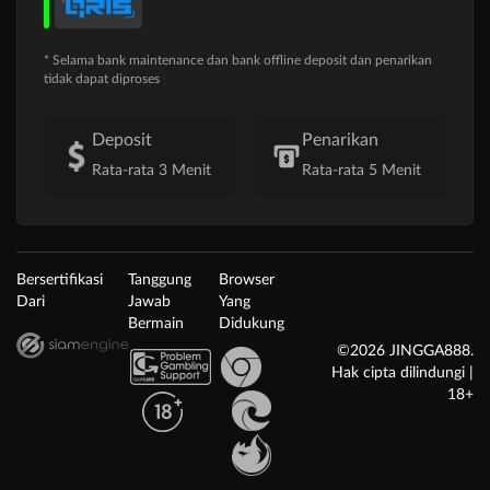
* Selama bank maintenance dan bank offline deposit dan penarikan
tidak dapat diproses
Deposit
Penarikan
Rata-rata 3 Menit
Rata-rata 5 Menit
Bersertifikasi
Tanggung
Browser
Dari
Jawab
Yang
Bermain
Didukung
©2026 JINGGA888.
Hak cipta dilindungi |
18+