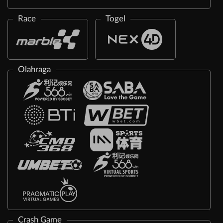
Race
Togel
Olahraga
Crash Game