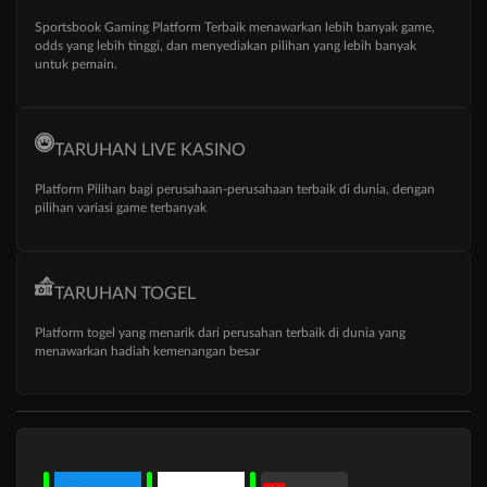
Sportsbook Gaming Platform Terbaik menawarkan lebih banyak game,
odds yang lebih tinggi, dan menyediakan pilihan yang lebih banyak
untuk pemain.
TARUHAN LIVE KASINO
Platform Pilihan bagi perusahaan-perusahaan terbaik di dunia, dengan
pilihan variasi game terbanyak
TARUHAN TOGEL
Platform togel yang menarik dari perusahan terbaik di dunia yang
menawarkan hadiah kemenangan besar