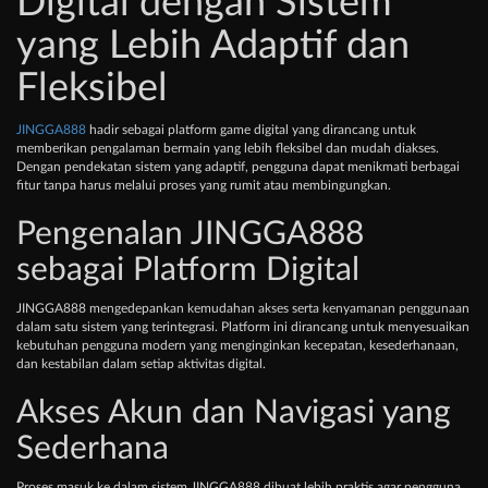
Digital dengan Sistem
yang Lebih Adaptif dan
Fleksibel
JINGGA888
hadir sebagai platform game digital yang dirancang untuk
memberikan pengalaman bermain yang lebih fleksibel dan mudah diakses.
Dengan pendekatan sistem yang adaptif, pengguna dapat menikmati berbagai
fitur tanpa harus melalui proses yang rumit atau membingungkan.
Pengenalan JINGGA888
sebagai Platform Digital
JINGGA888 mengedepankan kemudahan akses serta kenyamanan penggunaan
dalam satu sistem yang terintegrasi. Platform ini dirancang untuk menyesuaikan
kebutuhan pengguna modern yang menginginkan kecepatan, kesederhanaan,
dan kestabilan dalam setiap aktivitas digital.
Akses Akun dan Navigasi yang
Sederhana
Proses masuk ke dalam sistem JINGGA888 dibuat lebih praktis agar pengguna