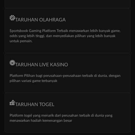
TARUHAN OLAHRAGA
Sportsbook Gaming Platform Terbaik menawarkan lebih banyak game,
odds yang lebih tinggi, dan menyediakan pilihan yang lebih banyak
untuk pemain.
TARUHAN LIVE KASINO
Platform Pilihan bagi perusahaan-perusahaan terbaik di dunia, dengan
pilihan variasi game terbanyak
TARUHAN TOGEL
Platform togel yang menarik dari perusahan terbaik di dunia yang
menawarkan hadiah kemenangan besar