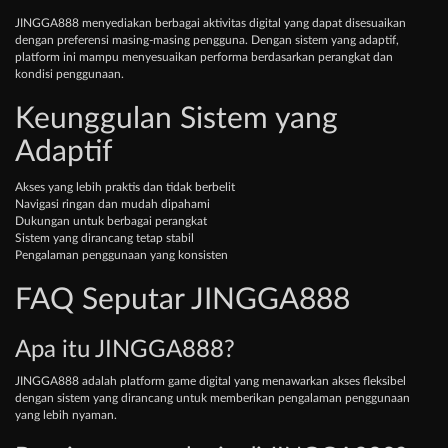
JINGGA888 menyediakan berbagai aktivitas digital yang dapat disesuaikan
dengan preferensi masing-masing pengguna. Dengan sistem yang adaptif,
platform ini mampu menyesuaikan performa berdasarkan perangkat dan
kondisi penggunaan.
Keunggulan Sistem yang
Adaptif
Akses yang lebih praktis dan tidak berbelit
Navigasi ringan dan mudah dipahami
Dukungan untuk berbagai perangkat
Sistem yang dirancang tetap stabil
Pengalaman penggunaan yang konsisten
FAQ Seputar JINGGA888
Apa itu JINGGA888?
JINGGA888 adalah platform game digital yang menawarkan akses fleksibel
dengan sistem yang dirancang untuk memberikan pengalaman penggunaan
yang lebih nyaman.