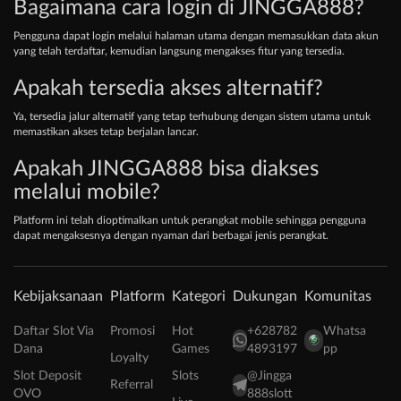
Bagaimana cara login di JINGGA888?
Pengguna dapat login melalui halaman utama dengan memasukkan data akun
yang telah terdaftar, kemudian langsung mengakses fitur yang tersedia.
Apakah tersedia akses alternatif?
Ya, tersedia jalur alternatif yang tetap terhubung dengan sistem utama untuk
memastikan akses tetap berjalan lancar.
Apakah JINGGA888 bisa diakses
melalui mobile?
Platform ini telah dioptimalkan untuk perangkat mobile sehingga pengguna
dapat mengaksesnya dengan nyaman dari berbagai jenis perangkat.
Kebijaksanaan
Platform
Kategori
Dukungan
Komunitas
Daftar Slot Via
Promosi
Hot
+628782
Whatsa
Dana
Games
4893197
pp
Loyalty
Slot Deposit
Slots
@Jingga
Referral
OVO
888slott