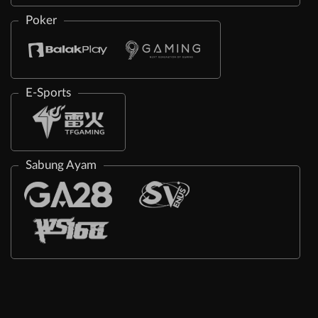
Poker
E-Sports
Sabung Ayam