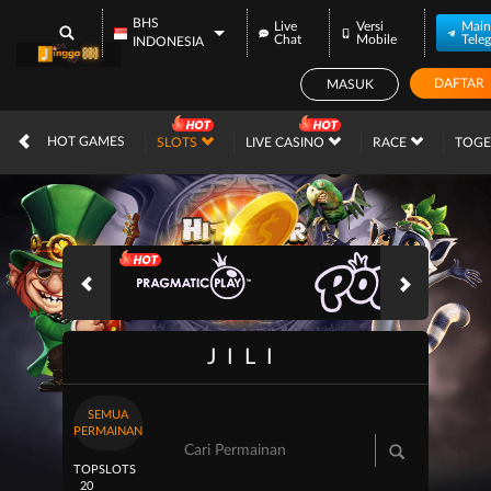
BHS
Live
Versi
Main
Chat
Mobile
Tele
INDONESIA
DAFTAR
MASUK
IDR
12,672,781,
HOT GAMES
SLOTS
LIVE CASINO
RACE
TOG
JILI
SEMUA
PERMAINAN
TOP
SLOTS
20