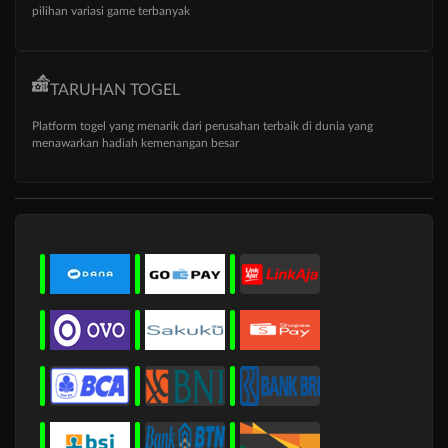
pilihan variasi game terbanyak
TARUHAN TOGEL
Platform togel yang menarik dari perusahan terbaik di dunia yang
menawarkan hadiah kemenangan besar