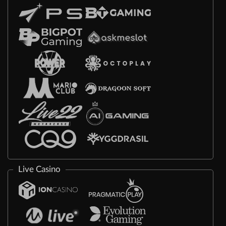
Live Casino