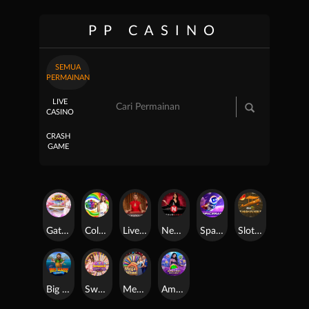
PP CASINO
SEMUA
PERMAINAN
LIVE
CASINO
CRASH
GAME
Gates of Olympus Roulette
Color Game Bonanza
Live Casino Lobby
Nexus Lounge
Spaceman
Slot88 High Flyer
Big Bass Crash
Sweet Bonanza Candyland
Mega Wheel
Amazing Baccarat