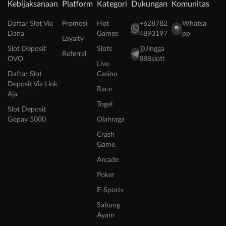
Kebijaksanaan
Platform
Kategori
Dukungan
Komunitas
Daftar Slot Via
Promosi
Hot
+628782
Whatsa
Dana
Games
4893197
pp
Loyalty
Slot Deposit
Slots
@Jingga
Referral
OVO
888slott
Live
Daftar Slot
Casino
Deposit Via Link
Race
Aja
Togel
Slot Deposit
Gopay 5000
Olahraga
Crash
Game
Arcade
Poker
E-Sports
Sabung
Ayam