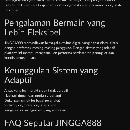
terintegrasi dengan sistem utama. Hal ini memungkinkan pengguna tetap
terhubung kapan saja tanpa harus kehilangan data atau preferensi yang telah
tersimpan.
Pengalaman Bermain yang
Lebih Fleksibel
JINGGA888 menyediakan berbagai aktivitas digital yang dapat disesuaikan
dengan preferensi masing-masing pengguna. Dengan sistem yang adaptif,
platform ini mampu menyesuaikan performa berdasarkan perangkat dan
kondisi penggunaan.
Keunggulan Sistem yang
Adaptif
Akses yang lebih praktis dan tidak berbelit
Navigasi ringan dan mudah dipahami
Dukungan untuk berbagai perangkat
Sistem yang dirancang tetap stabil
Pengalaman penggunaan yang konsisten
FAQ Seputar JINGGA888