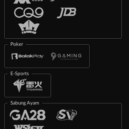
Poker
E-Sports
Sabung Ayam