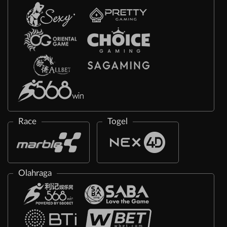
Race
Togel
Olahraga