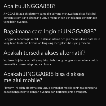
Apa itu JINGGA888?
JINGGA888 adalah platform game digital yang menawarkan akses fleksibel
dengan sistem yang dirancang untuk memberikan pengalaman penggunaan
yang lebih nyaman.
Bagaimana cara login di JINGGA888?
Pengguna dapat login melalui halaman utama dengan memasukkan data akun
yang telah terdaftar, kemudian langsung mengakses fitur yang tersedia.
Apakah tersedia akses alternatif?
Ya, tersedia jalur alternatif yang tetap terhubung dengan sistem utama untuk
memastikan akses tetap berjalan lancar.
Apakah JINGGA888 bisa diakses
melalui mobile?
Platform ini telah dioptimalkan untuk perangkat mobile sehingga pengguna
dapat mengaksesnya dengan nyaman dari berbagai jenis perangkat.