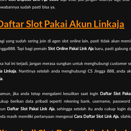
awabannya sudah pasti bisa ya.
Daftar Slot Pakai Akun Linkaja
agi yang sudah sering join di agen slot online lain, pasti tidak akan memi
ingga888. Tapi bagi pemain
Slot Online Pakai Link Aja
baru, pasti gabung 
ika hal ini terjadi, jangan merasa sungkan untuk menghubungi customer s
ia Linkaja
. Nantinya setelah anda menghubungi CS Jingga 888, anda a
ja
.
amun, jika anda tetap mengalami kesulitan saat ingin
Daftar Slot Paka
ukup berikan data pribadi seperti rekening bank, username, passwo
kun
Daftar Slot Pakai Link Aja
, sehingga setelah itu anda cukup login 
nda masih memiliki pertanyaan mengenai
Cara Daftar Slot Link Aja
, sila