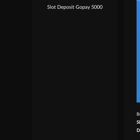
Slot Deposit Gopay 5000
B
S
D