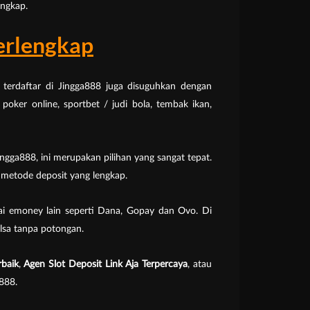
engkap.
Terlengkap
 terdaftar di Jingga888 juga disuguhkan dengan
poker online, sportbet / judi bola, tembak ikan,
ingga888, ini merupakan pilihan yang sangat tepat.
metode deposit yang lengkap.
kai emoney lain seperti Dana, Gopay dan Ovo. Di
pulsa tanpa potongan.
rbaik
,
Agen Slot Deposit Link Aja Terpercaya
, atau
a888.