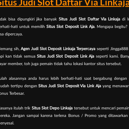
Situs Judi Slot Daftar Via Linka
idak bisa dipungkiri jika banyak
Situs Judi Slot Daftar Via Linkaja
di l
erhati-hati untuk memilih
Situs Slot Deposit Link Aja
. Mengapa begitu?
isa dipercaya.
emang sih,
Agen Judi Slot Deposit Linkaja Terpercaya
seperti Jingga888
api kan tidak semua
Situs Judi Slot Deposit Link Aja
seperti kami. Ban
ayar member, toh juga pemain tidak tahu lokasi kantor situs tersebut.
tulah alasannya anda harus lebih berhati-hati saat bergabung denga
udah tertipu dengan
Situs Judi Slot Deposit Via Link Aja
yang menawa
onus Terbesar.
iasanya itulah trik
Situs Slot Depo Linkaja
tersebut untuk mencari pemai
ereka. Jangan sampai karena terlena Bonus / Promo yang ditawarkan
enyesal.