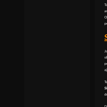
T
a
O
p
J
s
p
a
T
S
d
D