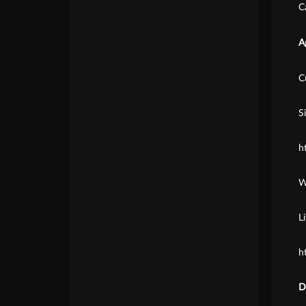
C
A
C
S
h
W
L
h
D