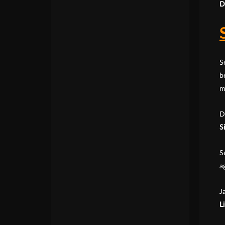
D
S
b
m
D
S
S
a
J
L