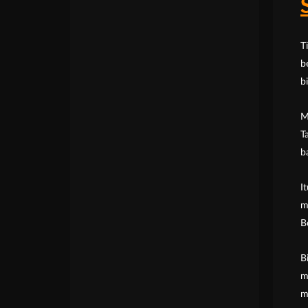
T
b
b
M
T
b
I
m
B
B
m
m