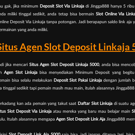
au gak, jika minimum
Deposit Slot Via Linkaja
di Jingga888 hanya 5 ribu 
nda miliki tinggal sedikit, anda tetap bisa bermain
Slot Online Via Linka
nline Deposit Via Linkaja tanpa potongan. Jadi berapapun saldo link aja ya
ermainan yang anda miliki.
Situs Agen Slot Deposit Linkaja
adi jika mencari
Situs Agen Slot Deposit Linkaja 5000
, anda bisa menc
ih
Agen Slot Linkaja
bisa menyediakan Minimum Deposit yang begitu 
emain bisa selalu melakukan
Deposit Slot Pakai Linkaja
dengan jumlah bes
ja tinggal sedikit tapi pemain masih mau main, itulah alasannya Jingga888
erkadang kan ada pemain yang takut saat
Daftar Slot Linkaja
di suatu ag
itus Slot Deposit Via Linkaja
atau mereka yang baru mau belajar main
S
ulu. Itulah alasannya mengapa
Agen Slot Deposit Link Aja
Jingga888 men
isini
Slot Deposit Link Aja 5000
saja bisa, jadi jangan ditanya lagi, bis