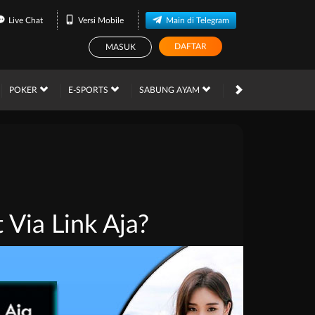
Live Chat
Versi Mobile
Main di Telegram
DAFTAR
MASUK
PROMOSI
POKER
E-SPORTS
SABUNG AYAM
 Via Link Aja?