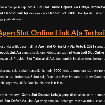
ebaliknya pilih saja
Situs Judi Slot Online Deposit Via Linkaja Terpercay
lot Deposit Link Aja
dengan cara
Deposit Slot Pakai Link Aja
dan akhirny
uga pasti dibayar.
Agen Slot Online Link Aja Terba
ika anda teliti, cara melihat
Agen Slot Online Link Aja Terbaik 2021
sangat 
eposit Link Aja
yang disediakan. Kebetulan saat ini
Agen Judi Slot Online 
engan 18 Provider Slot Terbesar di Asia dan jumlah ini akan terus bertam
ekarang saja sudah tersedia hampir 3000 jenis permainan slot online d
emain asal Indonesia. Sebut saja Pragmatic Play, Habanero, Joker Gaming,
ech, Yggdrasil, JDB, One Touch, dan lain-lain.
ari banyaknya
Game Slot Deposit Linkaja
yang disediakan, para pemain 
udi Slot Daftar Via Link Aja
yang satu ini. Sehingga rasanya tidak salah 