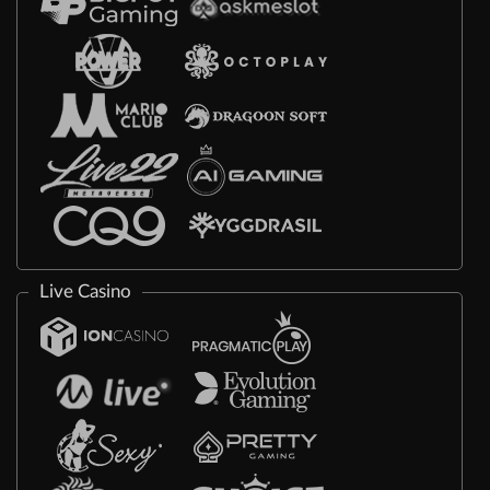
Live Casino