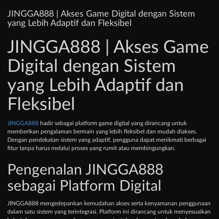
JINGGA888 | Akses Game Digital dengan Sistem
yang Lebih Adaptif dan Fleksibel
JINGGA888 | Akses Game
Digital dengan Sistem
yang Lebih Adaptif dan
Fleksibel
JINGGA888
hadir sebagai platform game digital yang dirancang untuk
memberikan pengalaman bermain yang lebih fleksibel dan mudah diakses.
Dengan pendekatan sistem yang adaptif, pengguna dapat menikmati berbagai
fitur tanpa harus melalui proses yang rumit atau membingungkan.
Pengenalan JINGGA888
sebagai Platform Digital
JINGGA888 mengedepankan kemudahan akses serta kenyamanan penggunaan
dalam satu sistem yang terintegrasi. Platform ini dirancang untuk menyesuaikan