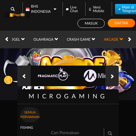
BHS
Live
Versi
Main di
Chat
Mobile
Telegra
INDONESIA
DAFTAR
MASUK
TOGEL
OLAHRAGA
CRASH GAME
ARCADE
P
MICROGAMING
SEMUA
PERMAINAN
FISHING