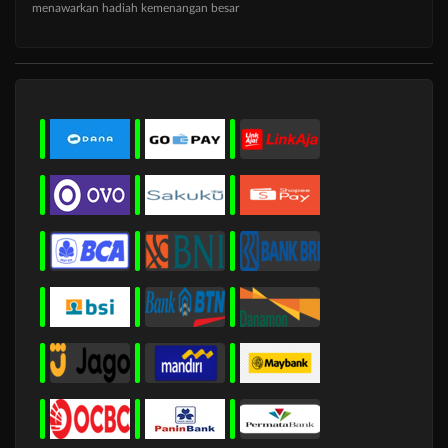
menawarkan hadiah kemenangan besar