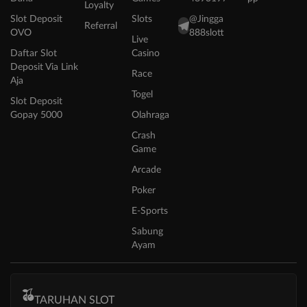
Loyalty
Slot Deposit
Slots
@Jingga
Referral
OVO
888slott
Live
Daftar Slot
Casino
Deposit Via Link
Race
Aja
Togel
Slot Deposit
Gopay 5000
Olahraga
Crash
Game
Arcade
Poker
E-Sports
Sabung
Ayam
TARUHAN SLOT