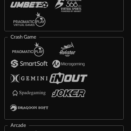
Crash Game
Arcade