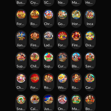
Bushido Blade
Cryptomania Bingo
SCHEHERAZADE
Neptune Bingo
Mahjong King
Heavenly Beasts
Fortune Crown Gold Gift
Roma
Christmas Fortune
God of Asgard
Horus Eye
Inca
Jiang Shi Night
Fire Temple
Lady Hawk
Fortune Crown
Fire Master - Hold And Win
Dragon Ball
Super Seven Seas
Chilli Hunter Bandidos
Super Wild Watermelon
Cursed Deluxe
Black Knight
Savage Frontier Hold And Win
Chocolate Shop
Fortune Crown 25
Roma Deluxe
World Of Emoji
Ramesses' Relics
Carnaval Do Rio
Snake Of Fortune
Caishen Riches
Just Jewels
Ongbak Deluxe
Maya Ways
Book Of Thermopylae