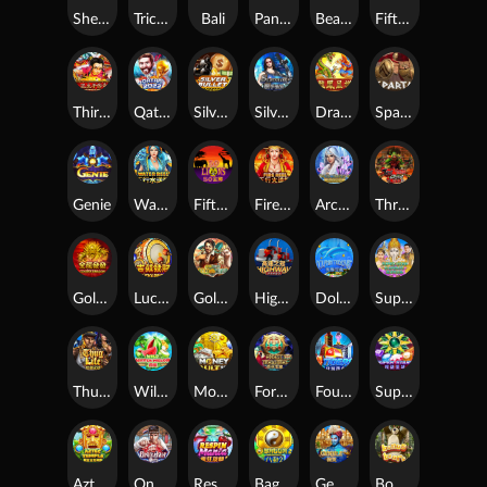
Sheng Xiao Bingo
Trick Or Treat
Bali
Panther Moon
Beanstalk
Fifty Dragons
Third Prince's Journey
Qatar 2022
Silver Bullet Progressive
Silver Hand
Dragon Phoenix
Sparta
Genie
Water Reel
Fifty Lions
Fire Reel
Arctic Treasure
Three Kingdoms Quest
Golden Dragon
Lucky Drum
Gold Trail
Highway Kings
Dolphin Treasure
Super Lucky Elephant
Thug Life
Wild Watermelon
Money Vault
Forest Treasure
Four Tigers
Super Stars
Aztec Temple
Ong Bak 2
Respin Mania
Bagua 2
Genie 2
Bonus Bear