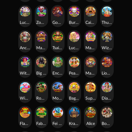
Lucky Streak
Zombie Zircus
God Of The Underworld
Burning Pearl
CaiShen Riches Bingo
Thunder God
Ancient Rome Deluxe
Mammamia
Tsai Shen's Gift
Lucky Lady Charm
Mahjong Reactor
Wizard Deluxe
Witch Brew
Big Game Safari
Enchanted-Forest
Peach Banquet
Masquerade
Lion Of The East
Winter Sweets
Robin Hood
Money Bang Bang
Bagua
Supreme Caishen
Dia De Los Muertos Deluxe
Flames Of Fortune
Fabulous Eights
Fei Long Zai Tian
Kraken Hunter
Alice
Bounty Hunter