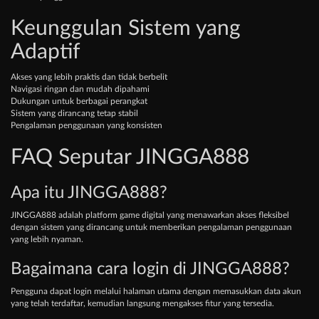
Keunggulan Sistem yang
Adaptif
Akses yang lebih praktis dan tidak berbelit
Navigasi ringan dan mudah dipahami
Dukungan untuk berbagai perangkat
Sistem yang dirancang tetap stabil
Pengalaman penggunaan yang konsisten
FAQ Seputar JINGGA888
Apa itu JINGGA888?
JINGGA888 adalah platform game digital yang menawarkan akses fleksibel
dengan sistem yang dirancang untuk memberikan pengalaman penggunaan
yang lebih nyaman.
Bagaimana cara login di JINGGA888?
Pengguna dapat login melalui halaman utama dengan memasukkan data akun
yang telah terdaftar, kemudian langsung mengakses fitur yang tersedia.