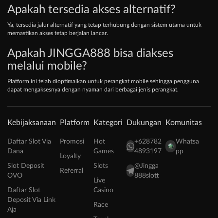
Apakah tersedia akses alternatif?
Ya, tersedia jalur alternatif yang tetap terhubung dengan sistem utama untuk
memastikan akses tetap berjalan lancar.
Apakah JINGGA888 bisa diakses
melalui mobile?
Platform ini telah dioptimalkan untuk perangkat mobile sehingga pengguna
dapat mengaksesnya dengan nyaman dari berbagai jenis perangkat.
Kebijaksanaan
Platform
Kategori
Dukungan
Komunitas
Daftar Slot Via
Promosi
Hot
+628782
Whatsa
Dana
Games
4893197
pp
Loyalty
Slot Deposit
Slots
@Jingga
Referral
OVO
888slott
Live
Daftar Slot
Casino
Deposit Via Link
Race
Aja