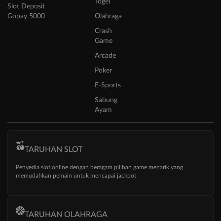
Togel
Slot Deposit
Gopay 5000
Olahraga
Crash
Game
Arcade
Poker
E-Sports
Sabung
Ayam
TARUHAN SLOT
Penyedia slot online dengan beragam pilihan game menarik yang
memudahkan pemain untuk mencapai jackpot
TARUHAN OLAHRAGA