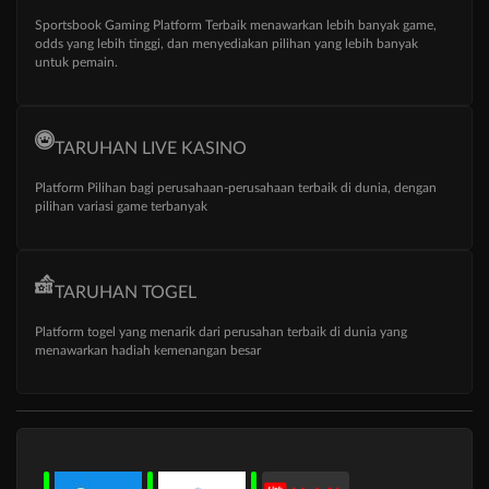
Sportsbook Gaming Platform Terbaik menawarkan lebih banyak game,
odds yang lebih tinggi, dan menyediakan pilihan yang lebih banyak
untuk pemain.
TARUHAN LIVE KASINO
Platform Pilihan bagi perusahaan-perusahaan terbaik di dunia, dengan
pilihan variasi game terbanyak
TARUHAN TOGEL
Platform togel yang menarik dari perusahan terbaik di dunia yang
menawarkan hadiah kemenangan besar