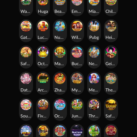
Water Margin
Huga
Beach Life
Empress Regnant
Miami
Chilli Hunter
Gates of Wealth
Lucky Rooster
Nudge Goal Fever
Wild Spirit
Pubg
Heist Deluxe
Safari Life 2
Octagon Gem 2
Mayan Gems
Buccaneer Deluxe
Neptune Treasure
Geisha
Date With Miyo
Archer
Zhao Cai Jin Bao
Mythical Sand
Mermaid Treasure
The 4 Invention
Sour Candy
Five Tiger Generals
Ocean Spray
Jungle Island
Three Kingdoms 2
Safari Heat