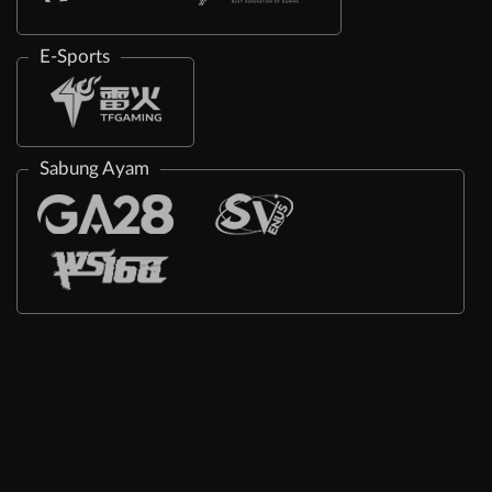
E-Sports
Sabung Ayam