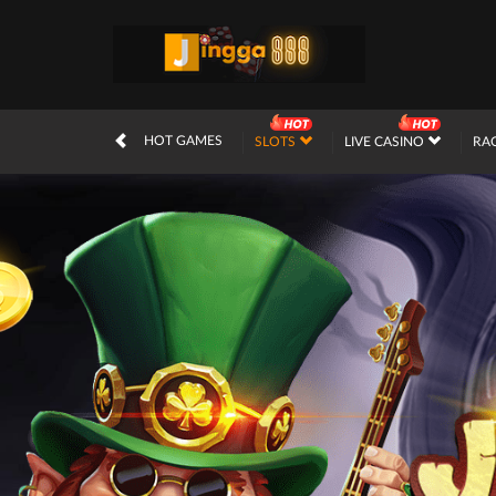
HOT GAMES
SLOTS
LIVE CASINO
RA