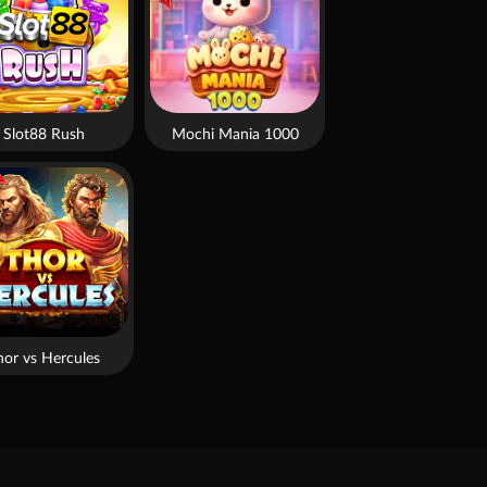
Slot88 Rush
Mochi Mania 1000
hor vs Hercules