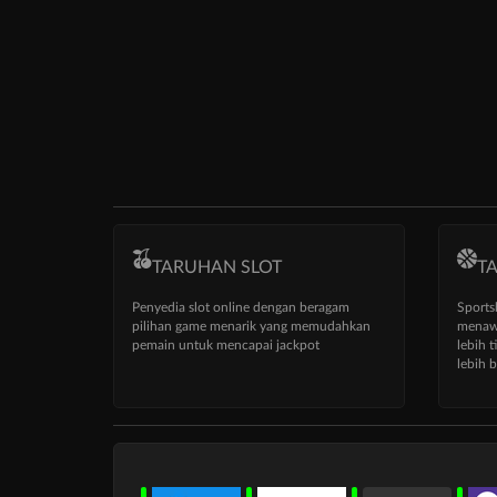
TARUHAN SLOT
T
Penyedia slot online dengan beragam
Sports
pilihan game menarik yang memudahkan
menawa
pemain untuk mencapai jackpot
lebih 
lebih 