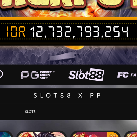
IDR
12,732,792,920
SLOT88 X PP
SLOTS