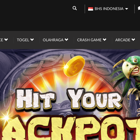
BHS INDONESIA
CE
TOGEL
OLAHRAGA
CRASH GAME
ARCADE