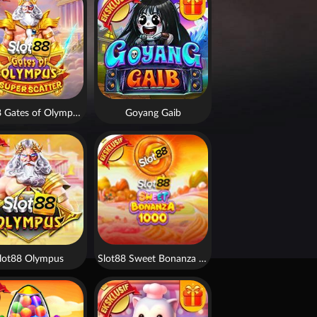
Slot88 Gates of Olympus Super Scatter
Goyang Gaib
lot88 Olympus
Slot88 Sweet Bonanza 1000