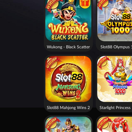
Wukong - Black Scatter
Slot88 Olympus 
Slot88 Mahjong Wins 2
Starlight Princess