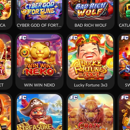
NCA
CYBER GOD OF FORTUNE⁺
BAD RICH WOLF
ET
WIN WIN NEKO
Lucky Fortune 3x3
S