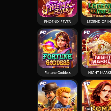
PHOENIX FEVER
LEGEND OF I
Fortune Goddess
NIGHT MARK