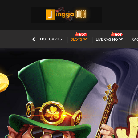
HOT GAMES
SLOTS
LIVE CASINO
RA