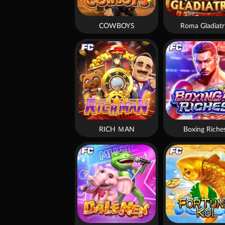
COWBOYS
Roma Gladiatr
RICH ＭAN
Boxing Riche