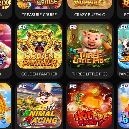
ix
TREASURE CRUISE
CRAZY BUFFALO
E
s
GOLDEN PANTHER
THREE LITTLE PIGS
PAND