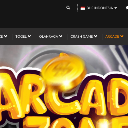
BHS INDONESIA
CE
TOGEL
OLAHRAGA
CRASH GAME
ARCADE