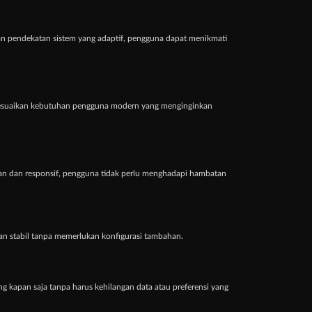
an pendekatan sistem yang adaptif, pengguna dapat menikmati
yesuaikan kebutuhan pengguna modern yang menginginkan
gan dan responsif, pengguna tidak perlu menghadapi hambatan
lan stabil tanpa memerlukan konfigurasi tambahan.
g kapan saja tanpa harus kehilangan data atau preferensi yang