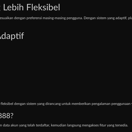
Lebih Fleksibel
sesuaikan dengan preferensi masing-masing pengguna. Dengan sistem yang adaptif, 
daptif
 fleksibel dengan sistem yang dirancang untuk memberikan pengalaman penggunaan 
888?
ata akun yang telah terdaftar, kemudian langsung mengakses fitur yang tersedia.