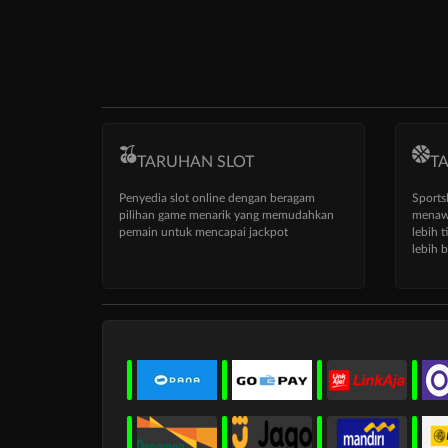
TARUHAN SLOT
T
Penyedia slot online dengan beragam
Sports
pilihan game menarik yang memudahkan
menawa
pemain untuk mencapai jackpot
lebih 
lebih 