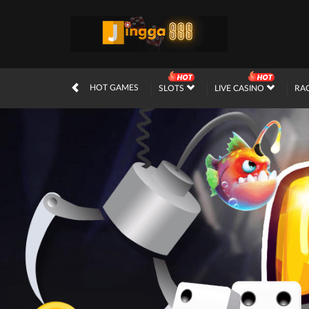
HOT GAMES
SLOTS
LIVE CASINO
RA