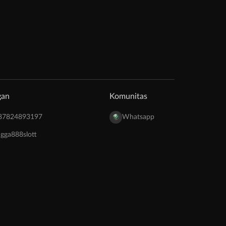
gan
Komunitas
87824893197
Whatsapp
gga888slott