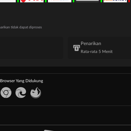
arikan tidak dapat diproses
Penarikan
Rata-rata 5 Menit
Browser Yang Didukung