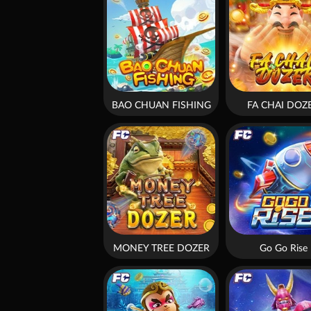
BAO CHUAN FISHING
FA CHAI DOZ
MONEY TREE DOZER
Go Go Rise