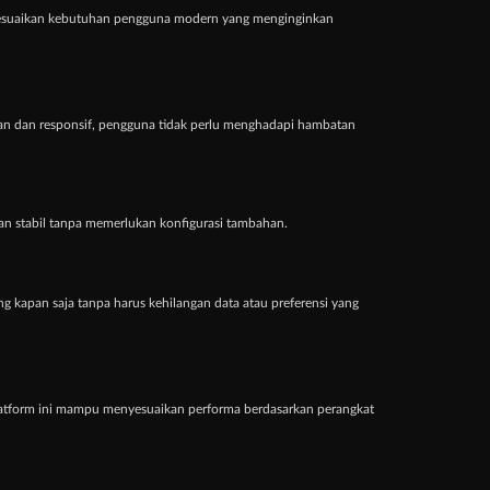
yesuaikan kebutuhan pengguna modern yang menginginkan
gan dan responsif, pengguna tidak perlu menghadapi hambatan
lan stabil tanpa memerlukan konfigurasi tambahan.
g kapan saja tanpa harus kehilangan data atau preferensi yang
platform ini mampu menyesuaikan performa berdasarkan perangkat