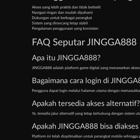
Akses yang lebih praktis dan tidak berbelit
Navigasi ringan dan mudah dipahami
Dukungan untuk berbagai perangkat
Sistem yang dirancang tetap stabil
Pengalaman penggunaan yang konsisten
FAQ Seputar JINGGA888
Apa itu JINGGA888?
JINGGA888 adalah platform game digital yang menawarkan akses
Bagaimana cara login di JINGGA
Pengguna dapat login melalui halaman utama dengan memasukkan d
Apakah tersedia akses alternatif?
Ya, tersedia jalur alternatif yang tetap terhubung dengan sistem 
Apakah JINGGA888 bisa diakses 
Platform ini telah dioptimalkan untuk perangkat mobile sehingg