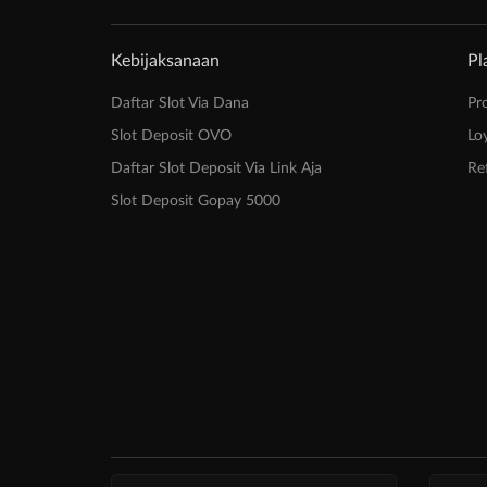
Kebijaksanaan
Pl
Daftar Slot Via Dana
Pr
Slot Deposit OVO
Loy
Daftar Slot Deposit Via Link Aja
Ref
Slot Deposit Gopay 5000