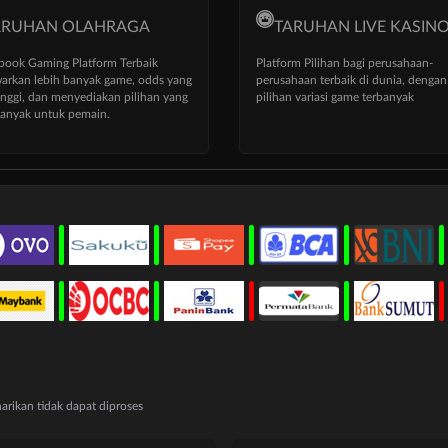
ARUHAN OLAHRAGA
TARUHAN LIVE KASIN
book Gaming Platform Terbaik
Platform Pilihan bagi perusahaan-
rkan lebih banyak game, odds yang
perusahaan terbaik di dunia, dengan
tinggi, dan menyediakan pilihan yang
pilihan variasi game terbanyak
banyak untuk pemain.
arikan tidak dapat diproses