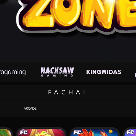
FACHAI
ARCADE