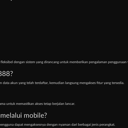
 fleksibel dengan sistem yang dirancang untuk memberikan pengalaman penggunaan 
888?
ata akun yang telah terdaftar, kemudian langsung mengakses fitur yang tersedia.
utama untuk memastikan akses tetap berjalan lancar.
melalui mobile?
a pengguna dapat mengaksesnya dengan nyaman dari berbagai jenis perangkat.