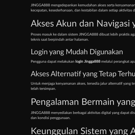
JINGGA888 mengedepankan kemudahan akses serta kenyamanan pe
kecepatan, kesederhanaan, dan kestabilan dalam setiap aktivitas di
Akses Akun dan Navigasi 
Proses masuk ke dalam sistem JINGGA888 dibuat lebih praktis ag
teknis saat berpindah antar halaman.
Login yang Mudah Digunakan
Pengguna dapat melakukan
login Jingga888
melalui perangkat apa
Akses Alternatif yang Tetap Terh
Untuk menjaga kenyamanan akses, tersedia jalur alternatif yang t
telah tersimpan.
Pengalaman Bermain yang 
JINGGA888 menyediakan berbagai aktivitas digital yang dapat di
dan kondisi penggunaan.
Keunggulan Sistem yang A