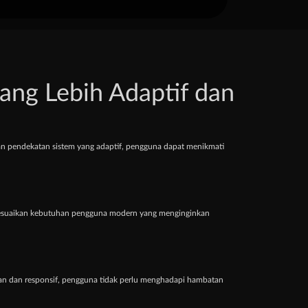
ang Lebih Adaptif dan
an pendekatan sistem yang adaptif, pengguna dapat menikmati
yesuaikan kebutuhan pengguna modern yang menginginkan
gan dan responsif, pengguna tidak perlu menghadapi hambatan