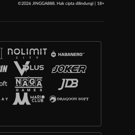
©2026 JINGGA888. Hak cipta dilindungi | 18+