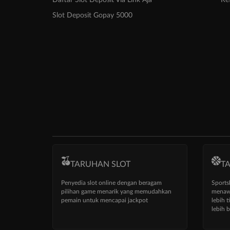
Daftar Slot Deposit Via Link Aja
Ref
Slot Deposit Gopay 5000
TARUHAN SLOT
T
Penyedia slot online dengan beragam
Sports
pilihan game menarik yang memudahkan
menawa
pemain untuk mencapai jackpot
lebih 
lebih 