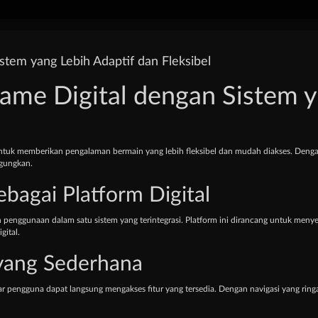
tem yang Lebih Adaptif dan Fleksibel
me Digital dengan Sistem y
 untuk memberikan pengalaman bermain yang lebih fleksibel dan mudah diakses. Deng
ngungkan.
agai Platform Digital
nggunaan dalam satu sistem yang terintegrasi. Platform ini dirancang untuk men
gital.
yang Sederhana
ar pengguna dapat langsung mengakses fitur yang tersedia. Dengan navigasi yang rin