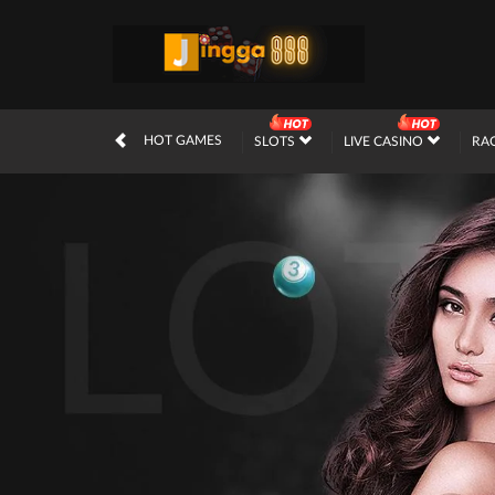
HOT GAMES
SLOTS
LIVE CASINO
RA