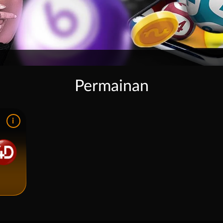
Permainan
i