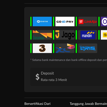
* Selama bank maintenance dan bank offline deposit dan pen
Deposit
Rata-rata 3 Menit
Bersertifikasi Dari
Tanggung Jawab Bermain