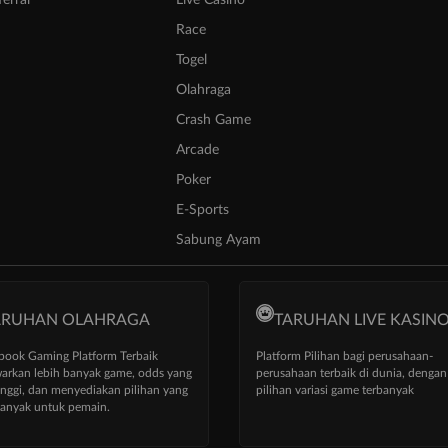
erral
Live Casino
Race
Togel
Olahraga
Crash Game
Arcade
Poker
E-Sports
Sabung Ayam
ARUHAN OLAHRAGA
TARUHAN LIVE KASIN
book Gaming Platform Terbaik
Platform Pilihan bagi perusahaan-
rkan lebih banyak game, odds yang
perusahaan terbaik di dunia, dengan
tinggi, dan menyediakan pilihan yang
pilihan variasi game terbanyak
banyak untuk pemain.