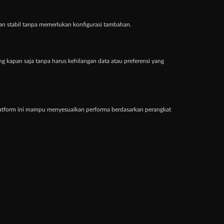
lan stabil tanpa memerlukan konfigurasi tambahan.
g kapan saja tanpa harus kehilangan data atau preferensi yang
platform ini mampu menyesuaikan performa berdasarkan perangkat