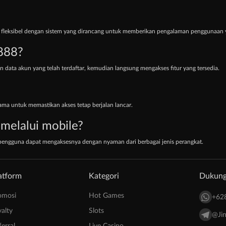
 fleksibel dengan sistem yang dirancang untuk memberikan pengalaman penggunaan 
888?
ata akun yang telah terdaftar, kemudian langsung mengakses fitur yang tersedia.
utama untuk memastikan akses tetap berjalan lancar.
melalui mobile?
a pengguna dapat mengaksesnya dengan nyaman dari berbagai jenis perangkat.
atform
Kategori
Dukun
omosi
Hot Games
+62
alty
Slots
@Jin